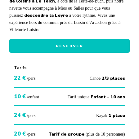
de loisirs à Le Teich
, à côté de la Teste-de-Buch, puis notre
navette vous accompagne à Mios ou Salles pour que vous
descendre la Leyre
puissiez
à votre rythme. Vivez une
expérience hors du commun près du Bassin d’Arcachon grâce à
Villetorte Loisirs !
RÉSERVER
Tarifs
22
€
2/3 places
/pers.
Canoë
10
€
Enfant - 10 ans
/enfant
Tarif unique
24
€
1 place
/pers.
Kayak
20
€
Tarif de groupe
/pers.
(plus de 10 personnes)